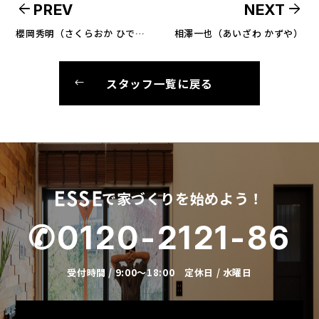
arrow_back
arrow_forward
PREV
NEXT
櫻岡秀明（さくらおか ひであき）
相澤一也（あいざわ かずや）
スタッフ一覧に戻る
で家づくりを始めよう！
✆0120-2121-86
受付時間 / 9:00～18:00 定休日 / 水曜日