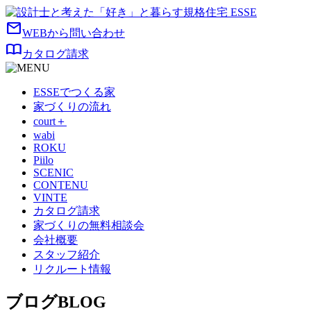
mail
WEBから問い合わせ
import_contacts
カタログ請求
ESSEでつくる家
家づくりの流れ
court＋
wabi
ROKU
Piilo
SCENIC
CONTENU
VINTE
カタログ請求
家づくりの無料相談会
会社概要
スタッフ紹介
リクルート情報
ブログ
BLOG