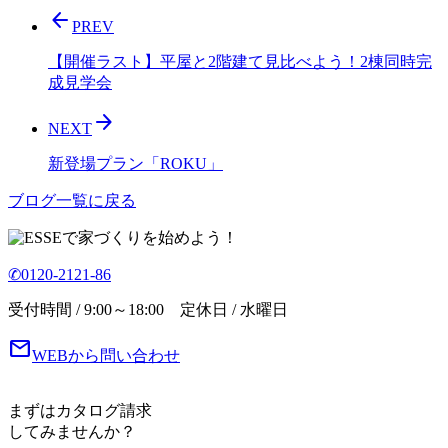
arrow_back
PREV
【開催ラスト】平屋と2階建て見比べよう！2棟同時完
成見学会
arrow_forward
NEXT
新登場プラン「ROKU」
ブログ一覧に戻る
で家づくりを始めよう！
✆0120-2121-86
受付時間 / 9:00～18:00 定休日 / 水曜日
mail
WEBから問い合わせ
まずはカタログ請求
してみませんか？