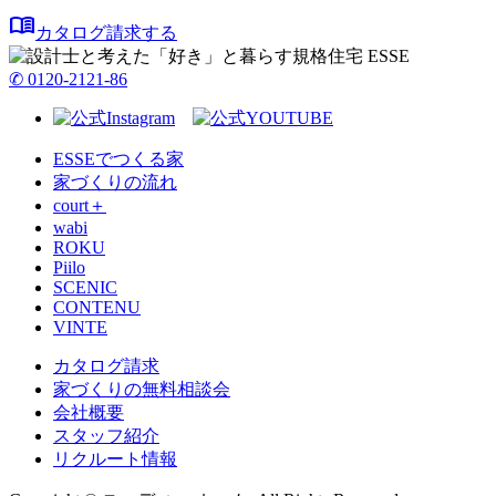
menu_book
カタログ請求する
✆ 0120-2121-86
ESSEでつくる家
家づくりの流れ
court＋
wabi
ROKU
Piilo
SCENIC
CONTENU
VINTE
カタログ請求
家づくりの無料相談会
会社概要
スタッフ紹介
リクルート情報