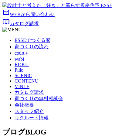
mail
WEBから問い合わせ
import_contacts
カタログ請求
ESSEでつくる家
家づくりの流れ
court＋
wabi
ROKU
Piilo
SCENIC
CONTENU
VINTE
カタログ請求
家づくりの無料相談会
会社概要
スタッフ紹介
リクルート情報
ブログ
BLOG