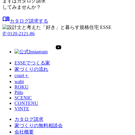
まずはカタログ請求
してみませんか？
menu_book
カタログ請求する
✆ 0120-2121-86
ESSEでつくる家
家づくりの流れ
court＋
wabi
ROKU
Piilo
SCENIC
CONTENU
VINTE
カタログ請求
家づくりの無料相談会
会社概要