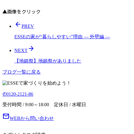
▲画像をクリック
arrow_back
PREV
ESSEの家が“暮らしやすい”理由 ― 外壁編 ―
arrow_forward
NEXT
【地鎮祭】地鎮祭がありました
ブログ一覧に戻る
で家づくりを始めよう！
✆0120-2121-86
受付時間 / 9:00～18:00 定休日 / 水曜日
mail
WEBから問い合わせ