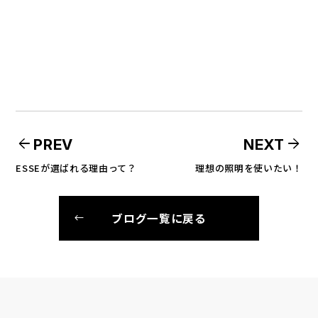
arrow_back
arrow_forward
PREV
NEXT
ESSEが選ばれる理由って？
理想の照明を使いたい！
ブログ一覧に戻る