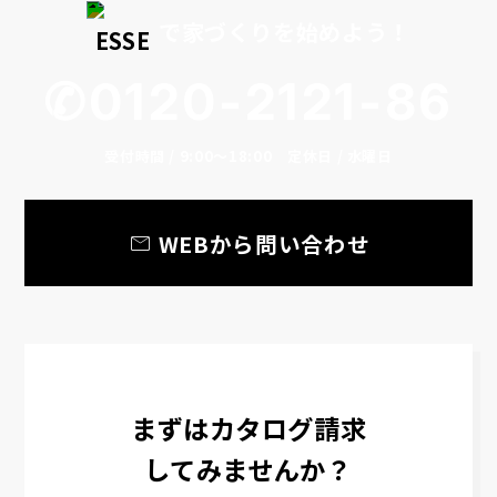
で家づくりを始めよう！
✆0120-2121-86
受付時間 / 9:00～18:00 定休日 / 水曜日
mail
WEBから問い合わせ
まずはカタログ請求
してみませんか？