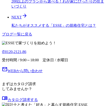
200以上のプランから選べる！わが家にぴったりの住ま
いづくり
arrow_forward
NEXT
私たちがオススメする「ESSE」の規格住宅とは？
ブログ一覧に戻る
で家づくりを始めよう！
✆0120-2121-86
受付時間 / 9:00～18:00 定休日 / 水曜日
mail
WEBから問い合わせ
まずはカタログ請求
してみませんか？
menu_book
カタログ請求する