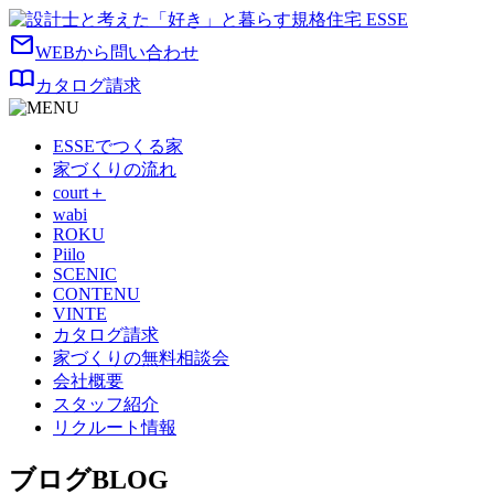
mail
WEBから問い合わせ
import_contacts
カタログ請求
ESSEでつくる家
家づくりの流れ
court＋
wabi
ROKU
Piilo
SCENIC
CONTENU
VINTE
カタログ請求
家づくりの無料相談会
会社概要
スタッフ紹介
リクルート情報
ブログ
BLOG