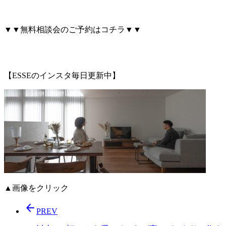
▼▼無料相談会のご予約はコチラ▼▼
【ESSEのインスタ毎日更新中】
▲画像をクリック
arrow_back
PREV