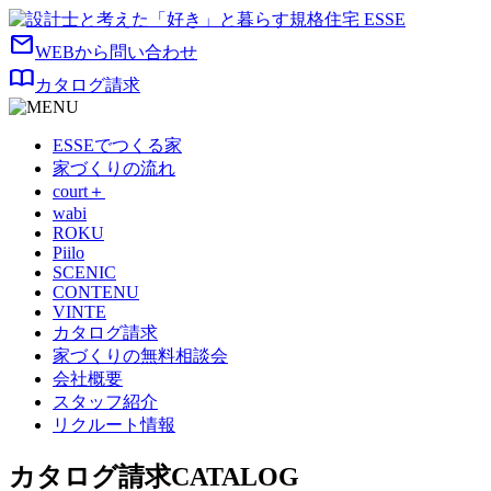
mail
WEBから問い合わせ
import_contacts
カタログ請求
ESSEでつくる家
家づくりの流れ
court＋
wabi
ROKU
Piilo
SCENIC
CONTENU
VINTE
カタログ請求
家づくりの無料相談会
会社概要
スタッフ紹介
リクルート情報
カタログ請求
CATALOG