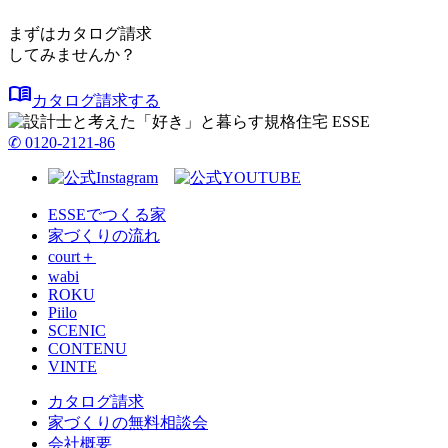
まずはカタログ請求
してみませんか？
menu_book
カタログ請求する
✆ 0120-2121-86
ESSEでつくる家
家づくりの流れ
court＋
wabi
ROKU
Piilo
SCENIC
CONTENU
VINTE
カタログ請求
家づくりの無料相談会
会社概要