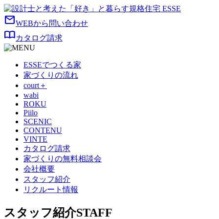
mail
WEBから問い合わせ
import_contacts
カタログ請求
ESSEでつくる家
家づくりの流れ
court＋
wabi
ROKU
Piilo
SCENIC
CONTENU
VINTE
カタログ請求
家づくりの無料相談会
会社概要
スタッフ紹介
リクルート情報
スタッフ紹介
STAFF