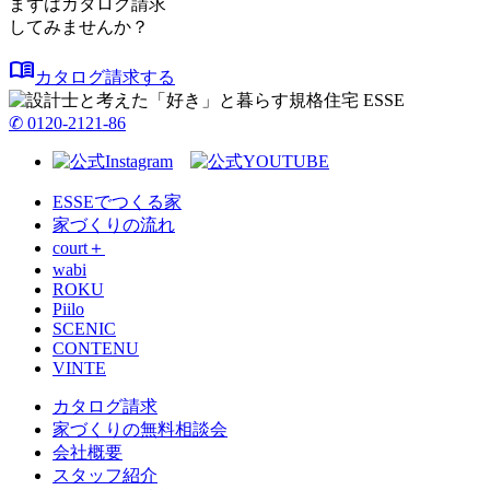
まずはカタログ請求
してみませんか？
menu_book
カタログ請求する
✆ 0120-2121-86
ESSEでつくる家
家づくりの流れ
court＋
wabi
ROKU
Piilo
SCENIC
CONTENU
VINTE
カタログ請求
家づくりの無料相談会
会社概要
スタッフ紹介