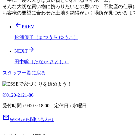
一生に一度の大きな買い物といわれるマイホーム。
そんな大切な買い物に携わりたいとの思いで、不動産の仕事
お客様の要望に合わせた土地を納得がいく場所が見つかるま
arrow_back
PREV
松浦優子（まつうら ゆうこ）
arrow_forward
NEXT
田中聡（たなか さとし）
スタッフ一覧に戻る
で家づくりを始めよう！
✆0120-2121-86
受付時間 / 9:00～18:00 定休日 / 水曜日
mail
WEBから問い合わせ