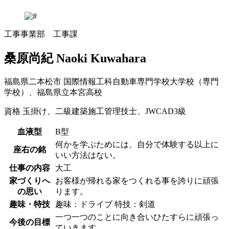
工事事業部 工事課
桑原尚紀
Naoki Kuwahara
福島県二本松市
国際情報工科自動車専門学校大学校（専門
学校）、福島県立本宮高校
資格
玉掛け、二級建築施工管理技士、JWCAD3級
血液型
B型
何かを学ぶためには、自分で体験する以上に
座右の銘
いい方法はない。
仕事の内容
大工
家づくりへ
お客様が帰れる家をつくれる事を誇りに頑張
の思い
ります。
趣味・特技
趣味：ドライブ 特技：剣道
一つ一つのことに向き合いひたすらに頑張っ
今後の目標
ていきます。