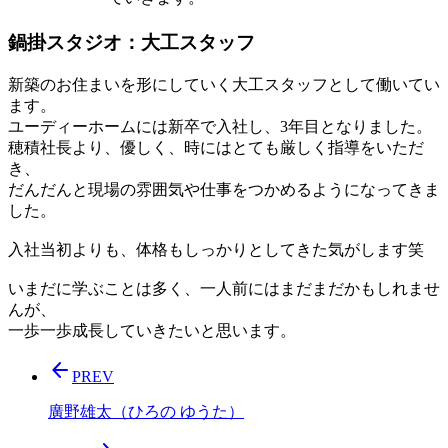
鍋掛スタジオ：大工スタッフ
新築のお住まいを形にしていく大工スタッフとして働いてい
ます。
ユーディーホームには新卒で入社し、3年目となりました。
穂積社長より、優しく、時にはとても厳しく指導をいただ
き、
だんだんと現場の雰囲気や仕事をつかめるようになってきま
した。
入社当初よりも、体格もしっかりとしてきた気がします笑
いまだに学ぶことは多く、一人前にはまだまだかもしれませ
んが、
一歩一歩成長していきたいと思います。
arrow_back
PREV
廣野雄太（ひろの ゆうた）