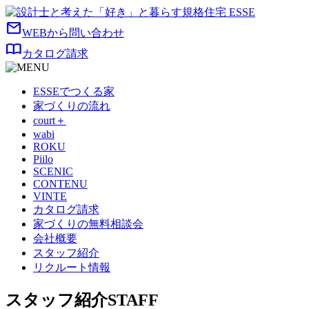
mail
WEBから問い合わせ
import_contacts
カタログ請求
ESSEでつくる家
家づくりの流れ
court＋
wabi
ROKU
Piilo
SCENIC
CONTENU
VINTE
カタログ請求
家づくりの無料相談会
会社概要
スタッフ紹介
リクルート情報
スタッフ紹介
STAFF