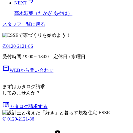
arrow_forward
NEXT
高木彩葉（たかぎ あやは）
スタッフ一覧に戻る
で家づくりを始めよう！
✆0120-2121-86
受付時間 / 9:00～18:00 定休日 / 水曜日
mail
WEBから問い合わせ
まずはカタログ請求
してみませんか？
menu_book
カタログ請求する
✆ 0120-2121-86