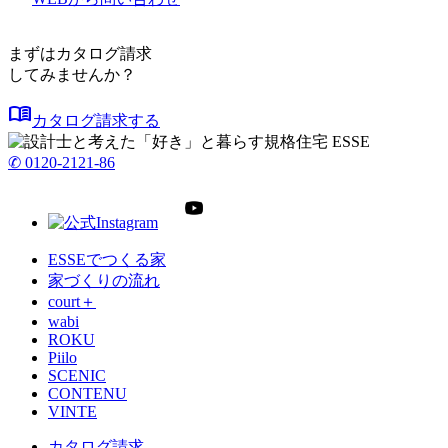
まずはカタログ請求
してみませんか？
menu_book
カタログ請求する
✆ 0120-2121-86
ESSEでつくる家
家づくりの流れ
court＋
wabi
ROKU
Piilo
SCENIC
CONTENU
VINTE
カタログ請求