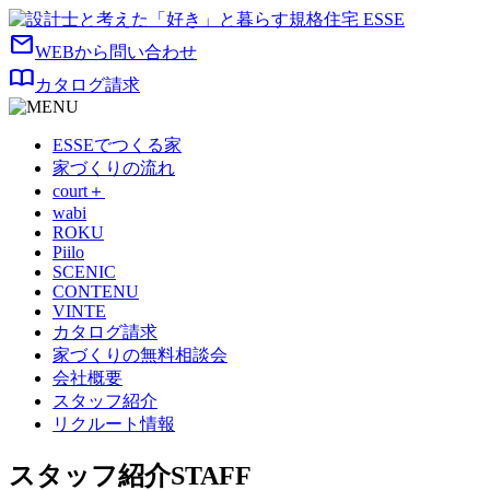
mail
WEBから問い合わせ
import_contacts
カタログ請求
ESSEでつくる家
家づくりの流れ
court＋
wabi
ROKU
Piilo
SCENIC
CONTENU
VINTE
カタログ請求
家づくりの無料相談会
会社概要
スタッフ紹介
リクルート情報
スタッフ紹介
STAFF