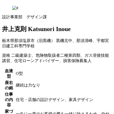
設計事業部 デザイン課
井上克則
Katsunori Inoue
栃木県那須塩原市（旧黒磯）
黒磯北中、那須清峰、宇都宮
日建工科専門学校
資格
二級建築士、危険物取扱者二種第四類、ガス溶接技能
講習、住宅ローンアドバイザー、損害保険募集人
血液
O型
型
座右
継続は力なり
の銘
仕事
の内
住宅・店舗の設計デザイン、家具デザイン
容
家づ
一生に一度のお客様の夢を一緒に叶えるため、自分