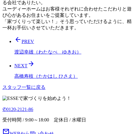
る会社でありたい。
ユーディーホームはお客様それぞれに合わせたこだわりと遊
び心があるお住まいをご提案しています。
「家づくりって楽しい！」そう思っていただけるように、精
一杯お手伝いさせていただきます。
arrow_back
PREV
渡辺幸雄（わたなべ ゆきお）
arrow_forward
NEXT
高橋寿枝（たかはし ひさえ）
スタッフ一覧に戻る
で家づくりを始めよう！
✆0120-2121-86
受付時間 / 9:00～18:00 定休日 / 水曜日
mail
WEBから問い合わせ