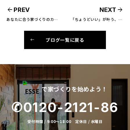
arrow_back
arrow_forward
PREV
NEXT
あなたに合う家づくりのカタチ
「ちょうどいい」が叶う、自由度の高い規格住宅
ブログ一覧に戻る
で家づくりを始めよう！
✆0120-2121-86
受付時間 / 9:00～18:00 定休日 / 水曜日